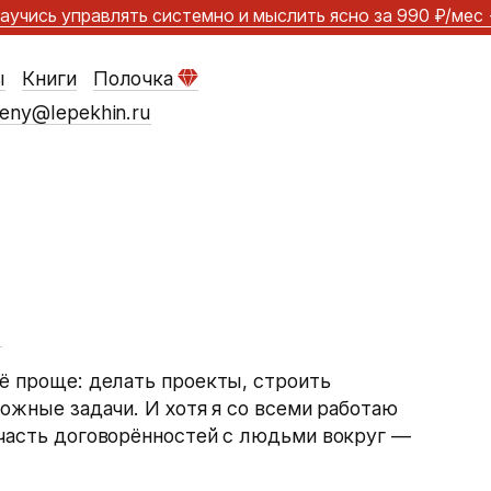
аучись управлять системно и мыслить ясно
за 990 ₽/мес
ы
Книги
Полочка
eny@lepekhin.ru
★
ё проще: делать проекты, строить
ложные задачи. И хотя я со всеми работаю
 часть договорённостей с людьми вокруг —