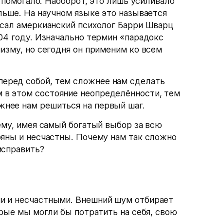
е помогало. Наоборот, это лишь усиливало
льше. На научном языке это называется
исал амеркианский психолог Барри Шварц
04 году. Изначально термин «парадокс
изму, но сегодня он применим ко всем
перед собой, тем сложнее нам сделать
 в этом состояние неопределённости, тем
жнее нам решиться на первый шаг.
ему, имея самый богатый выбор за всю
ряны и несчастны. Почему нам так сложно
исправить?
и и несчастными. Внешний шум отбирает
орые мы могли бы потратить на себя, свою