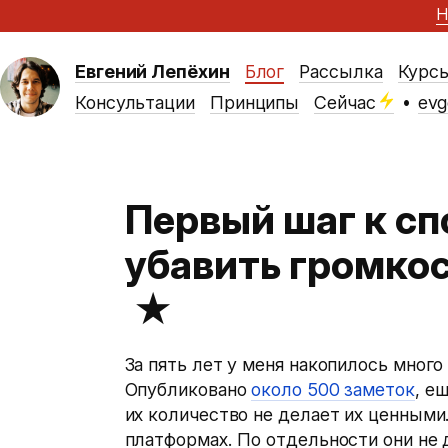
Н
Евгений Лепёхин
Блог
Рассылка
Курс
Консультации
Принципы
Сейчас
•
evg
Первый шаг к с
убавить громко
★
За пять лет у меня накопилось много
Опубликовано
около 500 заметок
, е
их количество не делает их ценными
платформах. По отдельности они не