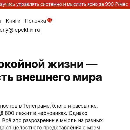
аучись управлять системно и мыслить ясно
за 990 ₽/мес
ы
Книги
Полочка
eny@lepekhin.ru
покойной жизни —
сть внешнего мира
 постов в Телеграме, блоге и рассылке.
щё 800 лежит в черновиках. Однако
. Всё это разрозренные мысли на разных
 дают целостного представления о моём