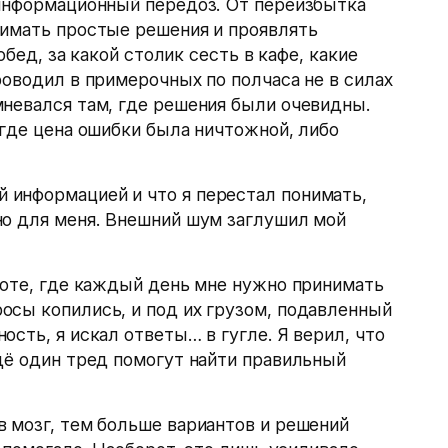
 информационный передоз. От переизбытка
нимать простые решения и проявлять
обед, за какой столик сесть в кафе, какие
роводил в примерочных по полчаса не в силах
невался там, где решения были очевидны.
 где цена ошибки была ничтожной, либо
й информацией и что я перестал понимать,
ьно для меня. Внешний шум заглушил мой
боте, где каждый день мне нужно принимать
осы копились, и под их грузом, подавленный
сть, я искал ответы… в гугле. Я верил, что
щё один тред помогут найти правильный
 мозг, тем больше вариантов и решений