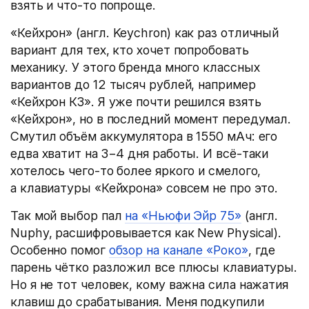
взять и что-то попроще.
«Кейхрон»
(
англ. Keychron) как раз отличный
вариант для тех, кто хочет попробовать
механику. У этого бренда много классных
вариантов до 12 тысяч рублей, например
«Кейхрон К3». Я уже почти решился взять
«Кейхрон», но в последний момент передумал.
Смутил объём аккумулятора в 1550 мАч: его
едва хватит на 3−4 дня работы. И всё-таки
хотелось чего-то более яркого и смелого,
а клавиатуры «Кейхрона» совсем не про это.
Так мой выбор пал
на «Ньюфи Эйр 75»
(
англ.
Nuphy, расшифровывается как New Physical).
Особенно помог
обзор на канале «Роко»
, где
парень чётко разложил все плюсы клавиатуры.
Но я не тот человек, кому важна сила нажатия
клавиш до срабатывания. Меня подкупили