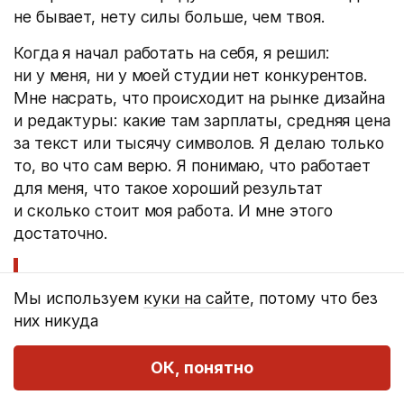
не бывает, нету силы больше, чем твоя.
Когда я начал работать на себя, я решил:
ни у меня, ни у моей студии нет конкурентов.
Мне насрать, что происходит на рынке дизайна
и редактуры: какие там зарплаты, средняя цена
за текст или тысячу символов. Я делаю только
то, во что сам верю. Я понимаю, что работает
для меня, что такое хороший результат
и сколько стоит моя работа. И мне этого
достаточно.
У меня нет конкурентов.
Мы используем
куки на сайте
, потому что без
Потому что лучший
них никуда
способ победить
ОК, понятно
в конкурентной борьбе —