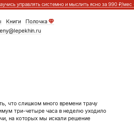
аучись управлять системно и мыслить ясно
за 990 ₽/мес
ы
Книги
Полочка
eny@lepekhin.ru
ть, что слишком много времени трачу
нимум три-четыре часа в неделю уходило
ечи, на которых мы искали решение