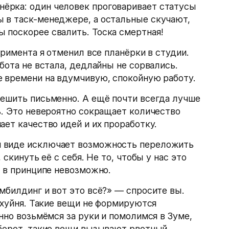
нёрка: один человек проговаривает статусы
ы в таск-менеджере, а остальные скучают,
ы поскорее свалить. Тоска смертная!
еримента я отменил все планёрки в студии.
бота не встала, дедлайны не сорвались.
е времени на вдумчивую, спокойную работу.
решить письменно. А ещё почти всегда лучше
ь. Это невероятно сокращает количество
ает качество идей и их проработку.
 виде исключает возможность переложить
 скинуть её с себя. Не то, чтобы у нас это
о в принципе невозможно.
мбилдинг и вот это всё?» — спросите вы.
я хуйня. Такие вещи не формируются
нно возьмёмся за руки и помолимся в Зуме,
оборот, такие вещи вызывают рвотный