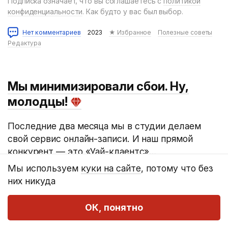
Подписка означает, что вы соглашаетесь с
политикой
конфиденциальности
. Как будто у вас был выбор.
Нет комментариев
2023
★ Избранное
Полезные советы
Редактура
Мы минимизировали сбои. Ну,
молодцы!
Последние два месяца мы в студии делаем
свой сервис онлайн-записи. И наш прямой
конкурент — это «Уай-клаентс»…
Мы используем
куки на сайте
, потому что без
Нет комментариев
2023
Дизайн
Платные посты
них никуда
Редактура
ОК, понятно
После того, как