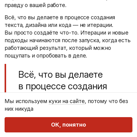
правду о вашей работе.
Всё, что вы делаете в процессе создания
текста, дизайна или кода — не итерации.
Вы просто создаёте что-то. Итерации и новые
подходы начинаются после запуска, когда есть
работающий результат, который можно
пощупать и опробовать в деле.
Всё, что вы делаете
в процессе создания
текста, дизайна или
Мы используем
куки на сайте
, потому что без
кода — не итерации.
них никуда
ОК, понятно
Чётко разделяйте запуск и итерации. Запускать
нужно как можно скорее, и уже потом —