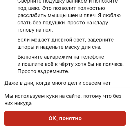
Сверните подушку валиком и положите
под шею. Это позволит полностью
расслабить мышцы шеи и плеч. Я люблю
спать без подушки, просто на кладу
голову на пол.
Если мешает дневной свет, задёрните
шторы и наденьте маску для сна.
Включите авиарежим на телефоне
и пошлите всё к чёрту хотя бы на полчаса.
Просто вздремните.
Даже в дни, когда много дел и совсем нет
времени, полчаса всегда найдётся.
Мы используем
куки на сайте
, потому что без
Используйте их, чтобы подзарядиться.
них никуда
Я только что отлично подремал и вспомнил,
что у меня есть такой прекрасный пост про
ОК, понятно
вздрём. А теперь пойду заварю чаю и ещё