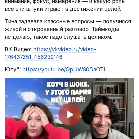
внимание, фокус, намерение — и какую роль
все эти штуки играют в достижении целей.
Тина задавала классные вопросы — получился
живой и откровенный разговор. Таймкоды
не делаю, такое надо слушать целиком.
ВК Видео:
https://vkvideo.ru/video-
176437351_456239146
Ютуб:
https://youtu.be/QpUW90DaOTI