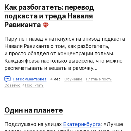
Как разбогатеть: перевод
подкаста и треда Наваля
Равиканта
Пару лет назад я наткнулся на эпизод подкаста
Наваля Равиканта о том, как разбогатеть,
и просто обалдел от концентрации пользы.
Каждая фраза настолько выверена, что можно
распечатывать и вешать в рамочку…
Нет комментариев
4 мес
Обучение
Платные посты
Советую
→
Прочитать
Один на планете
Подслушано на улицах
Екатеринбурга
: «Лучше