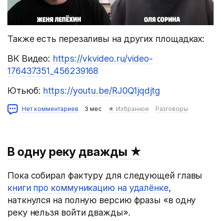
Также есть перезаливы на других площадках:
ВК Видео:
https://vkvideo.ru/video-
176437351_456239168
Ютьюб:
https://youtu.be/RJ0Q1jqdjtg
Нет комментариев
3 мес
★ Избранное
Разговоры
В одну реку дважды
★
Пока собирал фактуру для следующей главы
книги про коммуникацию на удалёнке
,
наткнулся на полную версию фразы «в одну
реку нельзя войти дважды».