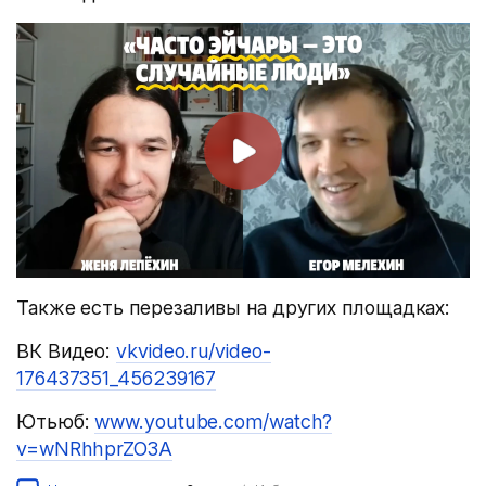
Также есть перезаливы на других площадках:
ВК Видео:
vkvideo.ru/video-
176437351_456239167
Ютьюб:
www.youtube.com/watch?
v=wNRhhprZO3A