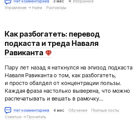
Нет комментариев
3 мес
★ Избранное
Управление
→
Наём
Разговоры
Как разбогатеть: перевод
подкаста и треда Наваля
Равиканта
Пару лет назад я наткнулся на эпизод подкаста
Наваля Равиканта о том, как разбогатеть,
и просто обалдел от концентрации пользы.
Каждая фраза настолько выверена, что можно
распечатывать и вешать в рамочку…
Нет комментариев
4 мес
Обучение
Платные посты
Советую
→
Прочитать