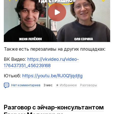
Также есть перезаливы на других площадках:
ВК Видео:
https://vkvideo.ru/video-
176437351_456239168
Ютьюб:
https://youtu.be/RJ0Q1jqdjtg
Нет комментариев
3 мес
★ Избранное
Разговоры
Разговор с эйчар-консультантом