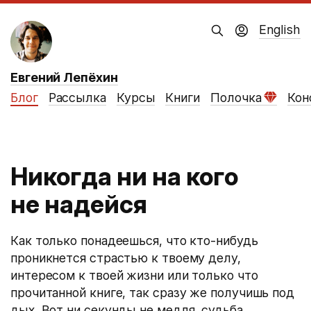
English
Евгений Лепёхин
Блог
Рассылка
Курсы
Книги
Полочка
Кон
Никогда ни на кого
не надейся
Как только понадеешься, что кто-нибудь
проникнется страстью к твоему делу,
интересом к твоей жизни или только что
прочитанной книге, так сразу же получишь под
дых. Вот ни секунды не медля, судьба,