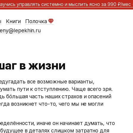
аучись управлять системно и мыслить ясно
за 990 ₽/мес
ы
Книги
Полочка
eny@lepekhin.ru
аг в жизни
едугадать все возможные варианты,
думать пути к отступлению. Чаще всего зря.
ь бо́льшая часть наших страхов и опасений
егда возникнет что-то, чего мы не могли
еделённости, иначе он начинает думать, что
 будущее в деталях слишком затратно для