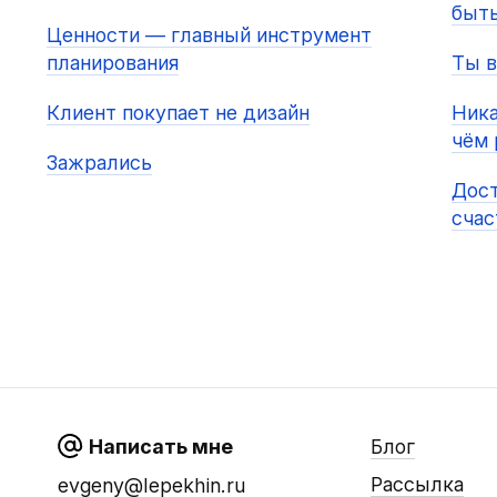
быт
Ценности — главный инструмент
планирования
Ты в
Клиент покупает не дизайн
Ника
чём 
Зажрались
Дост
сча
Написать мне
Блог
Рассылка
evgeny@lepekhin.ru