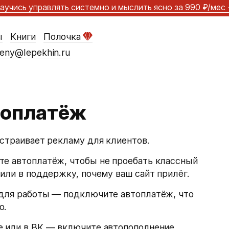
аучись управлять системно и мыслить ясно
за 990 ₽/мес
ы
Книги
Полочка
eny@lepekhin.ru
топлатёж
астраивает рекламу для клиентов.
те автоплатёж, чтобы не проебать классный
били в поддержку, почему ваш сайт прилёг.
 для работы — подключите автоплатёж, что
о.
е или в ВК — включите автопополнение