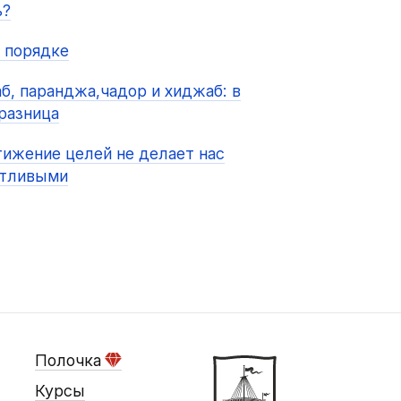
ь?
 порядке
б, паранджа,чадор и хиджаб: в
разница
ижение целей не делает нас
стливыми
Полочка
Курсы