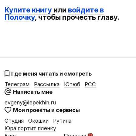
Купите книгу
или
войдите в
Полочку
, чтобы прочесть главу.
Где меня читать и смотреть
Телеграм
Рассылка
Ютюб
РСС
Написать мне
evgeny@lepekhin.ru
Мои проекты и сервисы
Студия
Окошки
Рутина
Юра портит плёнку
Блог
Полочка