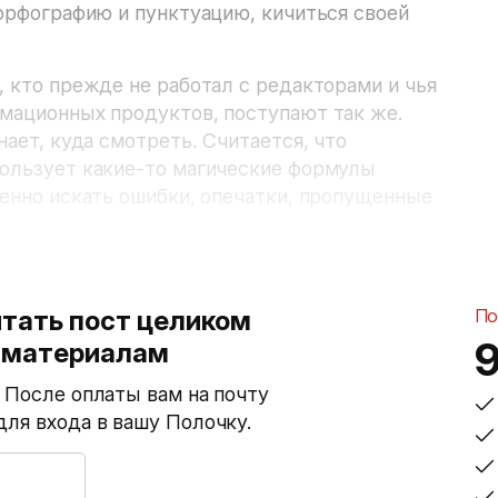
 орфографию и пунктуацию, кичиться своей
, кто прежде не работал с редакторами и чья
рмационных продуктов, поступают так же.
нает, куда смотреть. Считается, что
пользует какие-то магические формулы
иленно искать ошибки, опечатки, пропущенные
тать пост целиком
По
м материалам
. После оплаты вам на почту
для входа в вашу Полочку.