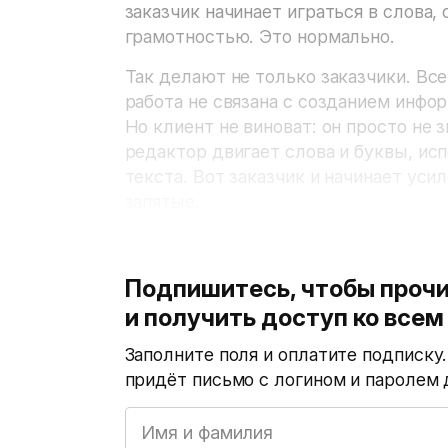
заказчик начинает играться в слова,
грамотностью. Это нормально.
Так делают не только заказчики. Все
работа не связана с созданием инфо
Но клиент не виноват: он просто не з
редактор двигает слова и буквы, ис
текста. Вот заказчик и начинает ус
запятые.
Подпишитесь, чтобы прочи
и получить доступ ко все
Заполните поля и оплатите подписку
придёт письмо с логином и паролем 