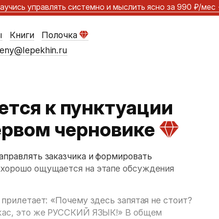
аучись управлять системно и мыслить ясно
за 990 ₽/мес
ы
Книги
Полочка
eny@lepekhin.ru
ется к пунктуации
ервом черновике
аправлять заказчика и формировать
 хорошо ощущается на этапе обсуждения
 прилетает: «Почему здесь запятая не стоит?
Ужас, это же РУССКИЙ ЯЗЫК!» В общем