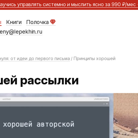
аучись управлять системно и мыслить ясно
за 990 ₽/мес
ы
Книги
Полочка
eny@lepekhin.ru
нуля:
от идеи до первого письма
Принципы хорошей
шей рассылки