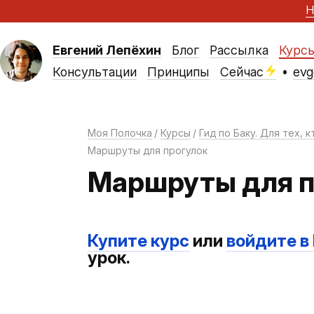
Н
Евгений Лепёхин
Блог
Рассылка
Курс
Консультации
Принципы
Сейчас
•
evg
Моя Полочка
Курсы
Гид по Баку.
Для тех, к
Маршруты для прогулок
Маршруты для 
Купите курс
или
войдите в
урок.