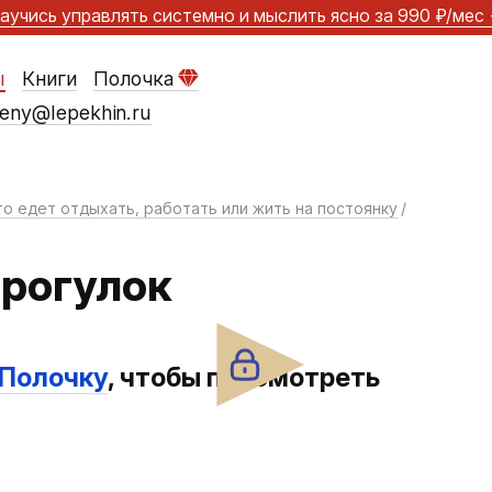
аучись управлять системно и мыслить ясно
за 990 ₽/мес
ы
Книги
Полочка
eny@lepekhin.ru
то едет отдыхать, работать или жить на постоянку
прогулок
 Полочку
, чтобы просмотреть