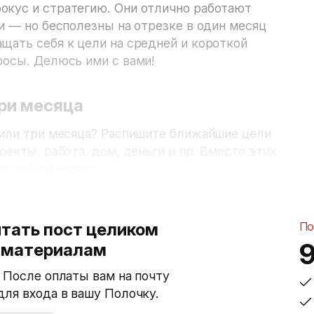
окус и стратегию. Они отлично работают
ри — но бесполезны на отрезке в один месяц
щать себя к цели на средней и короткой
росы. Делюсь ими с вами!
ри месяца
 или три месяца? Распишите ближайшие цели
оекты, работа, дом, деньги и пр. Вместо этих
ия вашей жизни.
тать пост целиком
По
м материалам
. После оплаты вам на почту
для входа в вашу Полочку.