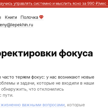
аучись управлять системно и мыслить ясно
за 990 ₽/мес
ы
Книги
Полочка
eny@lepekhin.ru
рректировки фокуса
 часто теряем фокус: у нас возникают новые
облемы и задачи, которые не входили в наши
 обнаружить, что отклонились
с пути.
 жизненно важными вопросами
, которые