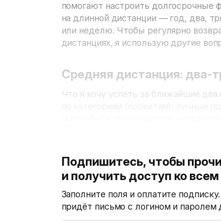
помогают настроить долгосрочные ф
на длинной дистанции — год, два, т
или неделю. Чтобы регулярно возвра
дистанциях, я использую другие воп
Средняя дистанция: два-т
Что я хочу успеть за ближайшие два
по категориям
(
проектам): личные пр
могут быть любые другие направлен
Подпишитесь, чтобы прочи
и получить доступ ко все
Заполните поля и оплатите подписку
придёт письмо с логином и паролем 