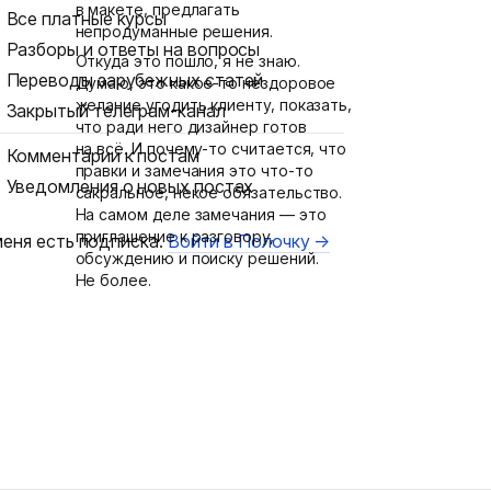
в макете, предлагать
Все платные курсы
непродуманные решения.
Разборы и ответы на вопросы
Откуда это пошло, я не знаю.
Переводы зарубежных статей
Думаю, это какое-то нездоровое
желание угодить клиенту, показать,
Закрытый телеграм-канал
что ради него дизайнер готов
на всё. И почему-то считается, что
Комментарии к постам
правки и замечания это что-то
Уведомления о новых постах
сакральное, некое обязательство.
На самом деле замечания — это
приглашение к разговору,
меня есть подписка.
Войти в Полочку →
обсуждению и поиску решений.
Не более.