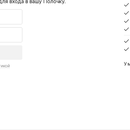
для входа в вашу Полочку.
У 
тикой