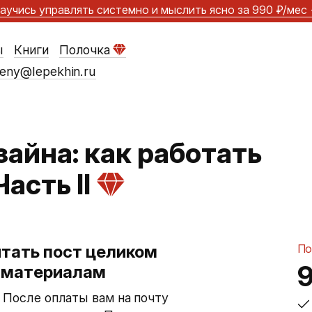
аучись управлять системно и мыслить ясно
за 990 ₽/мес
ы
Книги
Полочка
eny@lepekhin.ru
айна: как работать
асть II
тать пост целиком
По
м материалам
. После оплаты вам на почту