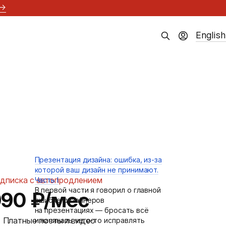
→
English
Презентация дизайна: ошибка, из-за
которой ваш дизайн не принимают.
дписка с автопродлением
Часть I
В первой части я говорил о главной
990 ₽/мес
ошибке дизайнеров
на презентациях — бросать всё
Платные посты и видео
и начинать чего-то исправлять