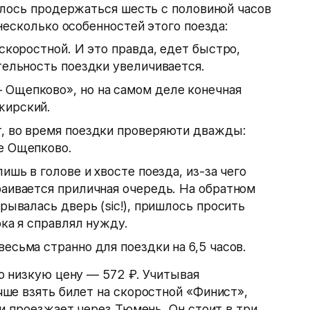
шлось продержаться шесть с половиной часов
несколько особенностей этого поезда:
 скоростной. И это правда, едет быстро,
тельность поездки увеличивается.
 Ощепково», но на самом деле конечная
жирский.
т, во время поездки проверяюти дважды:
е Ощепково.
ишь в голове и хвосте поезда, из-за чего
раивается приличная очередь. На обратном
акрывалась дверь
(
sic!), пришлось просить
ока я справлял нужду.
есьма странно для поездки на 6,5 часов.
о низкую цену — 572 ₽. Учитывая
ше взять билет на скоростной «Финист»,
и проезжает через Тюмень. Он стоит в три