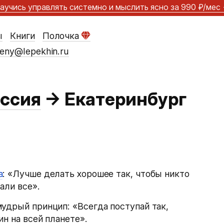
аучись управлять системно и мыслить ясно
за 990 ₽/мес
ы
Книги
Полочка
eny@lepekhin.ru
ссия
→
Екатеринбург
а
: «Лучше делать хорошее так, чтобы никто
али все».
удрый принцип: «Всегда поступай так,
ин на всей планете».